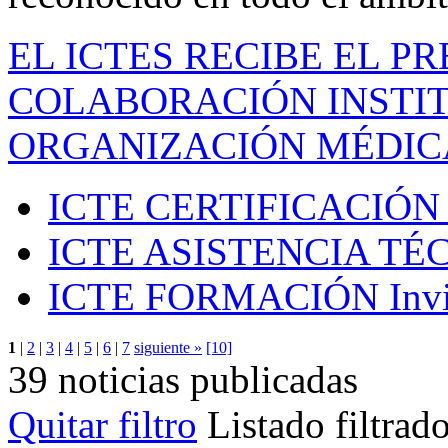
EL ICTES RECIBE EL P
COLABORACIÓN INSTIT
ORGANIZACIÓN MÉDIC
ICTE CERTIFICACIÓN
ICTE ASISTENCIA TÉ
ICTE FORMACIÓN
Inv
1
|
2
|
3
|
4
|
5
|
6
|
7
siguiente »
[10]
39 noticias publicadas
Quitar filtro
Listado filtrad