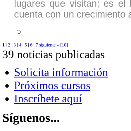
lugares que visitan; es el
cuenta con un crecimiento 
1
|
2
|
3
|
4
|
5
|
6
|
7
siguiente »
[10]
39 noticias publicadas
Solicita información
Próximos cursos
Inscríbete aquí
Síguenos...