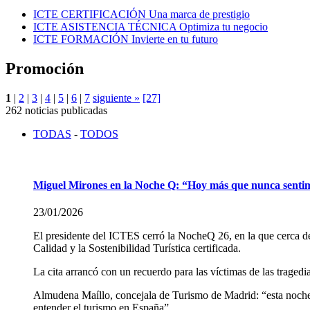
ICTE CERTIFICACIÓN
Una marca de prestigio
ICTE ASISTENCIA TÉCNICA
Optimiza tu negocio
ICTE FORMACIÓN
Invierte en tu futuro
Promoción
1
|
2
|
3
|
4
|
5
|
6
|
7
siguiente »
[27]
262 noticias publicadas
TODAS
-
TODOS
Miguel Mirones en la Noche Q: “Hoy más que nunca sentimos 
23/01/2026
El presidente del ICTES cerró la NocheQ 26, en la que cerca de m
Calidad y la Sostenibilidad Turística certificada.
La cita arrancó con un recuerdo para las víctimas de las tragedi
Almudena Maíllo, concejala de Turismo de Madrid: “esta noche s
entender el turismo en España”.