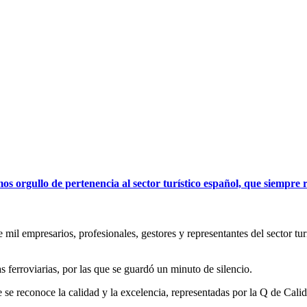
orgullo de pertenencia al sector turístico español, que siempre r
il empresarios, profesionales, gestores y representantes del sector turís
as ferroviarias, por las que se guardó un minuto de silencio.
e reconoce la calidad y la excelencia, representadas por la Q de Calida