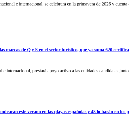
ico nacional e internacional, se celebrará en la primavera de 2026 y cue
marcas de Q y S en el sector turístico, que ya suma 620 certifica
 e internacional, prestará apoyo activo a las entidades candidatas junto 
ndearán este verano en las playas españolas y 48 lo harán en los p