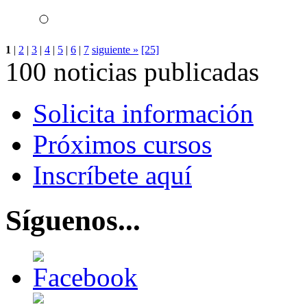
1
|
2
|
3
|
4
|
5
|
6
|
7
siguiente »
[25]
100 noticias publicadas
Solicita información
Próximos cursos
Inscríbete aquí
Síguenos...