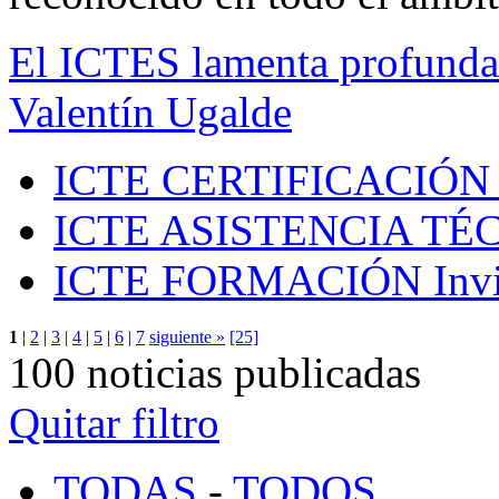
El ICTES lamenta profundam
Valentín Ugalde
ICTE CERTIFICACIÓN
ICTE ASISTENCIA TÉ
ICTE FORMACIÓN
Inv
1
|
2
|
3
|
4
|
5
|
6
|
7
siguiente »
[25]
100 noticias publicadas
Quitar filtro
TODAS
-
TODOS