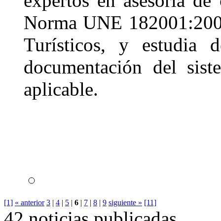
expertos en asesoría de
Norma UNE 182001:2008 
Turísticos, y estudia 
documentación del sist
aplicable.
[1]
« anterior
3
|
4
|
5
|
6
|
7
|
8
|
9
siguiente »
[11]
42 noticias publicadas