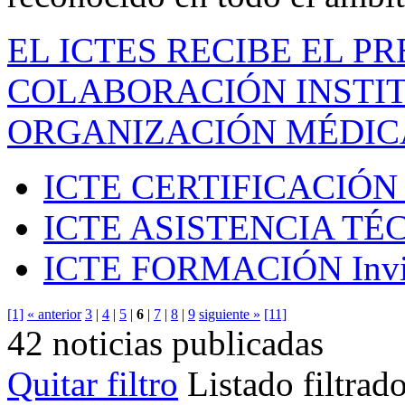
EL ICTES RECIBE EL P
COLABORACIÓN INSTIT
ORGANIZACIÓN MÉDIC
ICTE CERTIFICACIÓN
ICTE ASISTENCIA TÉ
ICTE FORMACIÓN
Inv
[1]
« anterior
3
|
4
|
5
|
6
|
7
|
8
|
9
siguiente »
[11]
42 noticias publicadas
Quitar filtro
Listado filtrad