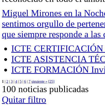
Miguel Mirones en la Noch
sentimos orgullo de pertenen
que siempre responde a las 
ICTE CERTIFICACIÓN
ICTE ASISTENCIA TÉ
ICTE FORMACIÓN
Inv
1
|
2
|
3
|
4
|
5
|
6
|
7
siguiente »
[25]
100 noticias publicadas
Quitar filtro