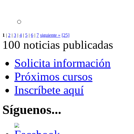
1
|
2
|
3
|
4
|
5
|
6
|
7
siguiente »
[25]
100 noticias publicadas
Solicita información
Próximos cursos
Inscríbete aquí
Síguenos...