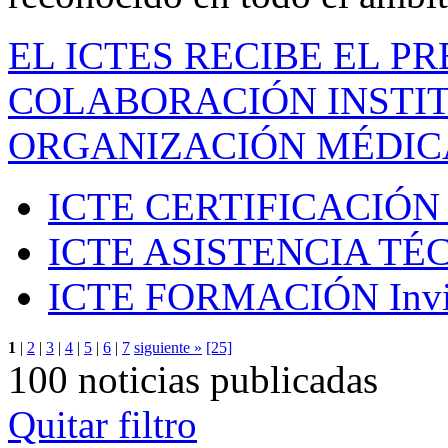
EL ICTES RECIBE EL P
COLABORACIÓN INSTIT
ORGANIZACIÓN MÉDIC
ICTE CERTIFICACIÓN
ICTE ASISTENCIA TÉ
ICTE FORMACIÓN
Inv
1
|
2
|
3
|
4
|
5
|
6
|
7
siguiente »
[25]
100 noticias publicadas
Quitar filtro