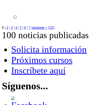
1
|
2
|
3
|
4
|
5
|
6
|
7
siguiente »
[25]
100 noticias publicadas
Solicita información
Próximos cursos
Inscríbete aquí
Síguenos...