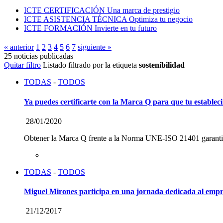
ICTE CERTIFICACIÓN
Una marca de prestigio
ICTE ASISTENCIA TÉCNICA
Optimiza tu negocio
ICTE FORMACIÓN
Invierte en tu futuro
« anterior
1
2
3
4
5
6
7
siguiente »
25 noticias publicadas
Quitar filtro
Listado filtrado por la etiqueta
sostenibilidad
TODAS
-
TODOS
Ya puedes certificarte con la Marca Q para que tu establec
28/01/2020
Obtener la Marca Q frente a la Norma UNE-ISO 21401 garantiza
TODAS
-
TODOS
Miguel Mirones participa en una jornada dedicada al empr
21/12/2017