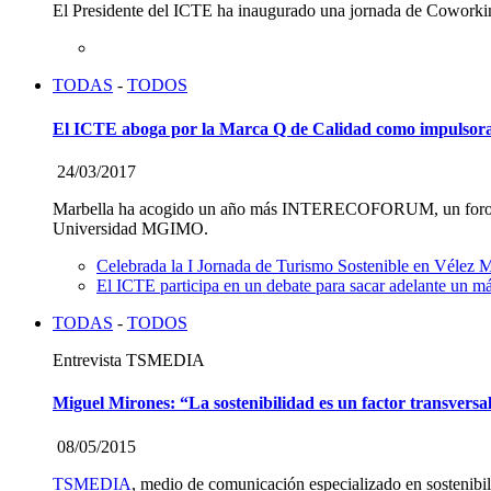
El Presidente del ICTE ha inaugurado una jornada de Coworkin
TODAS
-
TODOS
El ICTE aboga por la Marca Q de Calidad como impuls
24/03/2017
Marbella ha acogido un año más INTERECOFORUM, un foro intern
Universidad MGIMO.
Celebrada la I Jornada de Turismo Sostenible en Vélez 
El ICTE participa en un debate para sacar adelante un m
TODAS
-
TODOS
Entrevista TSMEDIA
Miguel Mirones: “La sostenibilidad es un factor transversa
08/05/2015
TSMEDIA
, medio de comunicación especializado en sostenibil