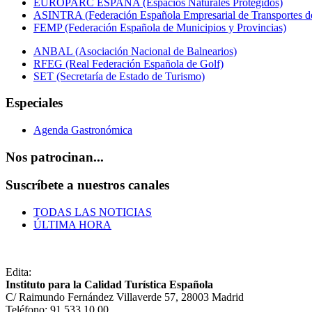
EUROPARC ESPAÑA (Espacios Naturales Protegidos)
ASINTRA (Federación Española Empresarial de Transportes de
FEMP (Federación Española de Municipios y Provincias)
ANBAL (Asociación Nacional de Balnearios)
RFEG (Real Federación Española de Golf)
SET (Secretaría de Estado de Turismo)
Especiales
Agenda Gastronómica
Nos patrocinan...
Suscríbete a nuestros canales
TODAS LAS NOTICIAS
ÚLTIMA HORA
Edita:
Instituto para la Calidad Turística Española
C/ Raimundo Fernández Villaverde 57, 28003 Madrid
Teléfono: 91 533 10 00