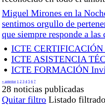
Miguel Mirones en la Noch
sentimos orgullo de pertenen
que siempre responde a las 
ICTE CERTIFICACIÓN
ICTE ASISTENCIA TÉ
ICTE FORMACIÓN
Inv
« anterior
1
2
3
4
5
6
7
28 noticias publicadas
Quitar filtro
Listado filtrad