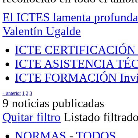
El ICTES lamenta profundam
Valentín Ugalde
ICTE CERTIFICACIÓN
ICTE ASISTENCIA TÉ
ICTE FORMACIÓN
Inv
« anterior
1
2
3
9 noticias publicadas
Quitar filtro
Listado filtrad
NORMAS
-
TODOS