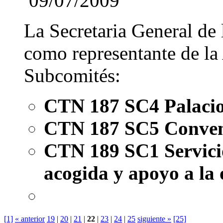
09/07/2009
La Secretaria General de
como representante de la 
Subcomités:
CTN 187 SC4 Palacio
CTN 187 SC5 Conven
CTN 189 SC1 Servicio
acogida y apoyo a la 
[1]
« anterior
19
|
20
|
21
|
22
|
23
|
24
|
25
siguiente »
[25]