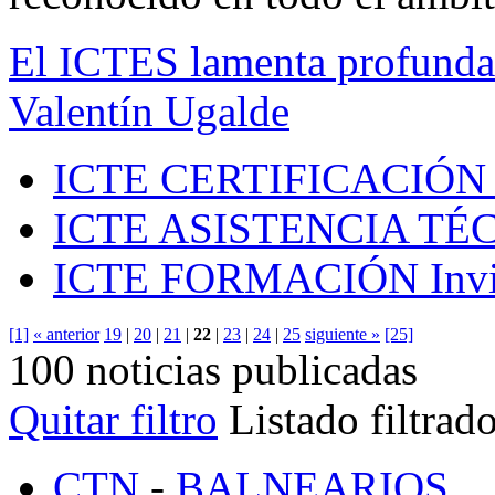
El ICTES lamenta profundam
Valentín Ugalde
ICTE CERTIFICACIÓN
ICTE ASISTENCIA TÉ
ICTE FORMACIÓN
Inv
[1]
« anterior
19
|
20
|
21
|
22
|
23
|
24
|
25
siguiente »
[25]
100 noticias publicadas
Quitar filtro
Listado filtrad
CTN
-
BALNEARIOS