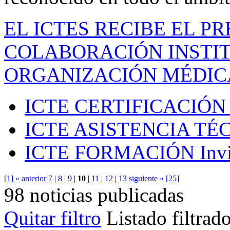
EL ICTES RECIBE EL P
COLABORACIÓN INSTIT
ORGANIZACIÓN MÉDIC
ICTE CERTIFICACIÓN
ICTE ASISTENCIA TÉ
ICTE FORMACIÓN
Inv
[1]
« anterior
7
|
8
|
9
|
10
|
11
|
12
|
13
siguiente »
[25]
98 noticias publicadas
Quitar filtro
Listado filtrad