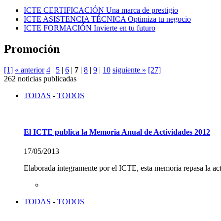
ICTE CERTIFICACIÓN
Una marca de prestigio
ICTE ASISTENCIA TÉCNICA
Optimiza tu negocio
ICTE FORMACIÓN
Invierte en tu futuro
Promoción
[1]
« anterior
4
|
5
|
6
|
7
|
8
|
9
|
10
siguiente »
[27]
262 noticias publicadas
TODAS
-
TODOS
El ICTE publica la Memoria Anual de Actividades 2012
17/05/2013
Elaborada íntegramente por el ICTE, esta memoria repasa la act
TODAS
-
TODOS