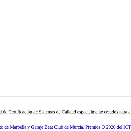
d de Certificación de Sistemas de Calidad especialmente creados para e
to de Marbella y Garaje Beat Club de Murcia, Premios Q 2026 del IC