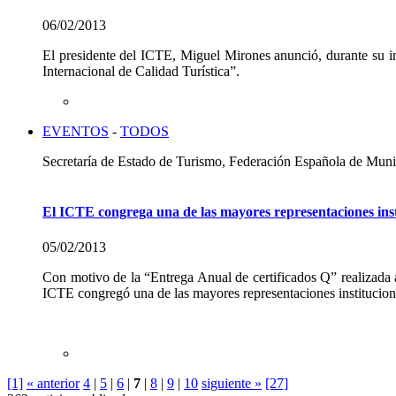
06/02/2013
El presidente del ICTE, Miguel Mirones anunció, durante su i
Internacional de Calidad Turística”.
EVENTOS
-
TODOS
Secretaría de Estado de Turismo, Federación Española de Mun
El ICTE congrega una de las mayores representaciones inst
05/02/2013
Con motivo de la “Entrega Anual de certificados Q” realizada 
ICTE congregó una de las mayores representaciones institucio
[1]
« anterior
4
|
5
|
6
|
7
|
8
|
9
|
10
siguiente »
[27]