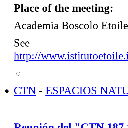
Place of the meeting:
Academia Boscolo Etoi
See w
http://www.istitutoetoile
CTN
-
ESPACIOS NAT
Reunión del "CTN 187 