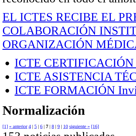
EL ICTES RECIBE EL P
COLABORACIÓN INSTIT
ORGANIZACIÓN MÉDIC
ICTE CERTIFICACIÓN
ICTE ASISTENCIA TÉ
ICTE FORMACIÓN
Inv
Normalización
[1]
« anterior
4
|
5
|
6
|
7
|
8
|
9
|
10
siguiente »
[16]