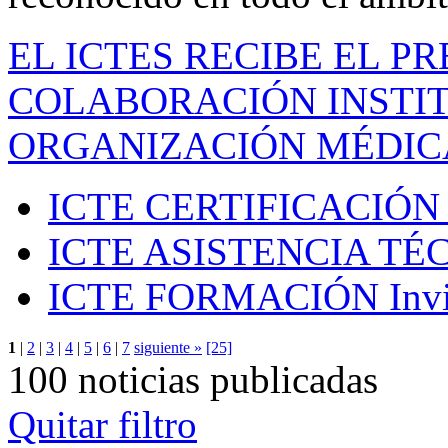
EL ICTES RECIBE EL P
COLABORACIÓN INSTIT
ORGANIZACIÓN MÉDIC
ICTE CERTIFICACIÓN
ICTE ASISTENCIA TÉ
ICTE FORMACIÓN
Inv
1
|
2
|
3
|
4
|
5
|
6
|
7
siguiente »
[25]
100 noticias publicadas
Quitar filtro