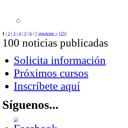
1
|
2
|
3
|
4
|
5
|
6
|
7
siguiente »
[25]
100 noticias publicadas
Solicita información
Próximos cursos
Inscríbete aquí
Síguenos...