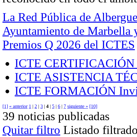
La Red Pública de Albergue
Ayuntamiento de Marbella y
Premios Q 2026 del ICTES
ICTE CERTIFICACIÓN
ICTE ASISTENCIA TÉ
ICTE FORMACIÓN
Inv
[1]
« anterior
1
|
2
|
3
|
4
|
5
|
6
|
7
siguiente »
[10]
39 noticias publicadas
Quitar filtro
Listado filtrad