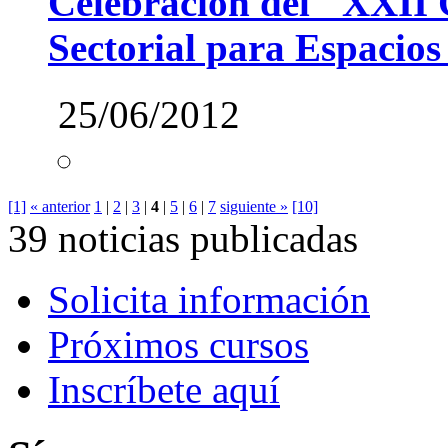
Celebración del "XXII 
Sectorial para Espacios
25/06/2012
[1]
« anterior
1
|
2
|
3
|
4
|
5
|
6
|
7
siguiente »
[10]
39 noticias publicadas
Solicita información
Próximos cursos
Inscríbete aquí