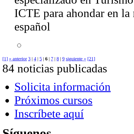
ICTE para ahondar en la 
español
[1]
« anterior
3
|
4
|
5
|
6
|
7
|
8
|
9
siguiente »
[21]
84 noticias publicadas
Solicita información
Próximos cursos
Inscríbete aquí
Síguenos...