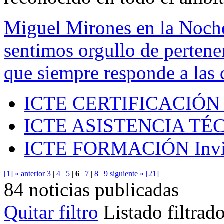
Miguel Mirones en la Noch
sentimos orgullo de pertenen
que siempre responde a las 
ICTE CERTIFICACIÓN
ICTE ASISTENCIA TÉ
ICTE FORMACIÓN
Inv
[1]
« anterior
3
|
4
|
5
|
6
|
7
|
8
|
9
siguiente »
[21]
84 noticias publicadas
Quitar filtro
Listado filtrad