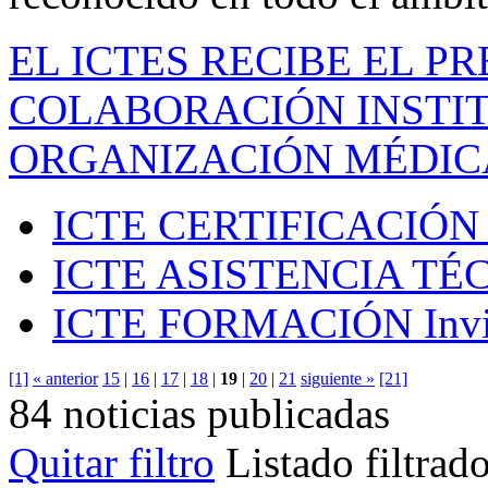
EL ICTES RECIBE EL P
COLABORACIÓN INSTIT
ORGANIZACIÓN MÉDIC
ICTE CERTIFICACIÓN
ICTE ASISTENCIA TÉ
ICTE FORMACIÓN
Inv
[1]
« anterior
15
|
16
|
17
|
18
|
19
|
20
|
21
siguiente »
[21]
84 noticias publicadas
Quitar filtro
Listado filtrad