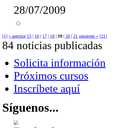
28/07/2009
[1]
« anterior
15
|
16
|
17
|
18
|
19
|
20
|
21
siguiente »
[21]
84 noticias publicadas
Solicita información
Próximos cursos
Inscríbete aquí
Síguenos...