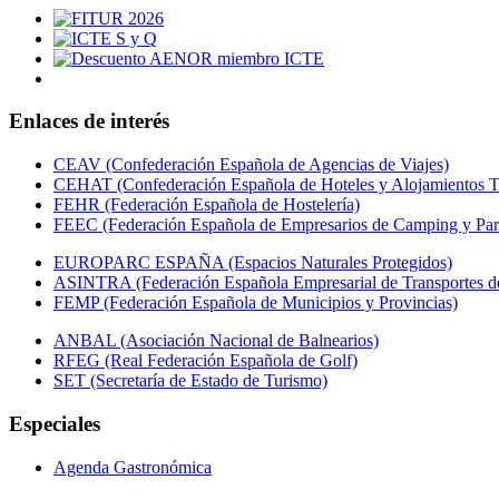
Enlaces de interés
CEAV (Confederación Española de Agencias de Viajes)
CEHAT (Confederación Española de Hoteles y Alojamientos Tu
FEHR (Federación Española de Hostelería)
FEEC (Federación Española de Empresarios de Camping y Par
EUROPARC ESPAÑA (Espacios Naturales Protegidos)
ASINTRA (Federación Española Empresarial de Transportes de
FEMP (Federación Española de Municipios y Provincias)
ANBAL (Asociación Nacional de Balnearios)
RFEG (Real Federación Española de Golf)
SET (Secretaría de Estado de Turismo)
Especiales
Agenda Gastronómica