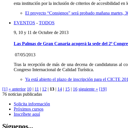
esta institución por la inclusión de criterios de accesibilidad en 
El proyecto “Consignos” será probado mañana martes, 30
EVENTOS
-
TODOS
9, 10 y 11 de Octubre de 2013
Las Palmas de Gran Canaria acogerá la sede del 2º Congres
07/05/2013
Tras la recepción de más de una decena de candidaturas al con
Congreso Internacional de Calidad Turística.
Ya está abierto el plazo de inscripción para el CICTE 20
[1]
« anterior
10
|
11
|
12
|
13
|
14
|
15
|
16
siguiente »
[19]
76 noticias publicadas
Solicita información
Próximos cursos
Inscríbete aquí
Síguenos...