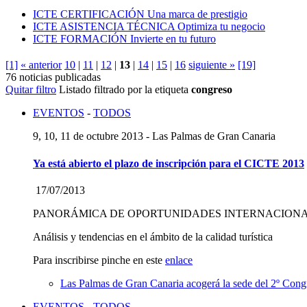
ICTE CERTIFICACIÓN
Una marca de prestigio
ICTE ASISTENCIA TÉCNICA
Optimiza tu negocio
ICTE FORMACIÓN
Invierte en tu futuro
[1]
« anterior
10
|
11
|
12
|
13
|
14
|
15
|
16
siguiente »
[19]
76 noticias publicadas
Quitar filtro
Listado filtrado por la etiqueta
congreso
EVENTOS
-
TODOS
9, 10, 11 de octubre 2013 - Las Palmas de Gran Canaria
Ya está abierto el plazo de inscripción para el CICTE 2013
17/07/2013
PANORÁMICA DE OPORTUNIDADES INTERNACION
Análisis y tendencias en el ámbito de la calidad turística
Para inscribirse pinche en este
enlace
Las Palmas de Gran Canaria acogerá la sede del 2º Congr
EVENTOS
-
TODOS