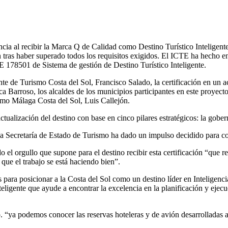
ia al recibir la Marca Q de Calidad como Destino Turístico Inteligente 
ón tras haber superado todos los requisitos exigidos. El ICTE ha hecho en
 178501 de Sistema de gestión de Destino Turístico Inteligente.
e de Turismo Costa del Sol, Francisco Salado, la certificación en un a
a Barroso, los alcaldes de los municipios participantes en este proyec
smo Málaga Costa del Sol, Luis Callejón.
ualización del destino con base en cinco pilares estratégicos: la goberna
e la Secretaría de Estado de Turismo ha dado un impulso decidido para co
 el orgullo que supone para el destino recibir esta certificación “que r
que el trabajo se está haciendo bien”.
 para posicionar a la Costa del Sol como un destino líder en Inteligenc
teligente que ayude a encontrar la excelencia en la planificación y ejec
. “ya podemos conocer las reservas hoteleras y de avión desarrolladas a