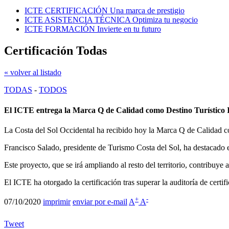
ICTE CERTIFICACIÓN
Una marca de prestigio
ICTE ASISTENCIA TÉCNICA
Optimiza tu negocio
ICTE FORMACIÓN
Invierte en tu futuro
Certificación Todas
« volver al listado
TODAS
-
TODOS
El ICTE entrega la Marca Q de Calidad como Destino Turístico Int
La Costa del Sol Occidental ha recibido hoy la Marca Q de Calidad com
Francisco Salado, presidente de Turismo Costa del Sol, ha destacado el 
Este proyecto, que se irá ampliando al resto del territorio, contribuye 
El ICTE ha otorgado la certificación tras superar la auditoría de cer
+
-
07/10/2020
imprimir
enviar por e-mail
A
A
Tweet