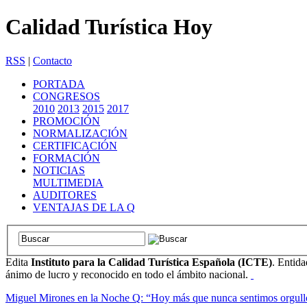
Calidad Turística Hoy
RSS
|
Contacto
PORTADA
CONGRESOS
2010
2013
2015
2017
PROMOCIÓN
NORMALIZACIÓN
CERTIFICACIÓN
FORMACIÓN
NOTICIAS
MULTIMEDIA
AUDITORES
VENTAJAS DE LA Q
Edita
Instituto para la Calidad Turística Española (ICTE)
. Entida
ánimo de lucro y reconocido en todo el ámbito nacional.
Miguel Mirones en la Noche Q: “Hoy más que nunca sentimos orgullo de