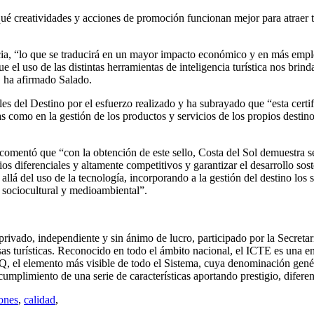
, qué creatividades y acciones de promoción funcionan mejor para atraer t
ncia, “lo que se traducirá en un mayor impacto económico y en más empleo
e el uso de las distintas herramientas de inteligencia turística nos brind
”, ha afirmado Salado.
es del Destino por el esfuerzo realizado y ha subrayado que “esta certif
as como en la gestión de los productos y servicios de los propios destin
mentó que “con la obtención de este sello, Costa del Sol demuestra ser
s diferenciales y altamente competitivos y garantizar el desarrollo sosten
s allá del uso de la tecnología, incorporando a la gestión del destino lo
, sociocultural y medioambiental”.
 privado, independiente y sin ánimo de lucro, participado por la Secret
as turísticas. Reconocido en todo el ámbito nacional, el ICTE es una e
 Q, el elemento más visible de todo el Sistema, cuya denominación gené
cumplimiento de una serie de características aportando prestigio, diferenci
ones
,
calidad
,