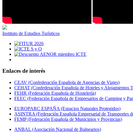
Instituto de Estudios Turísticos
Enlaces de interés
CEAV (Confederación Española de Agencias de Viajes)
CEHAT (Confederación Española de Hoteles y Alojamientos Tu
FEHR (Federación Española de Hostelería)
FEEC (Federación Española de Empresarios de Camping y Par
EUROPARC ESPAÑA (Espacios Naturales Protegidos)
ASINTRA (Federación Española Empresarial de Transportes de
FEMP (Federación Española de Municipios y Provincias)
ANBAL (Asociación Nacional de Balnearios)