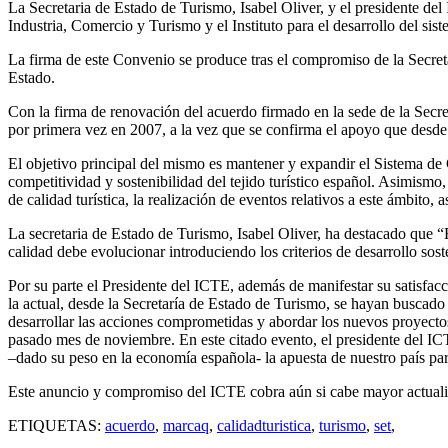
La Secretaria de Estado de Turismo, Isabel Oliver, y el presidente de
Industria, Comercio y Turismo y el Instituto para el desarrollo del sis
La firma de este Convenio se produce tras el compromiso de la Secret
Estado.
Con la firma de renovación del acuerdo firmado en la sede de la Secret
por primera vez en 2007, a la vez que se confirma el apoyo que desde 
El objetivo principal del mismo es mantener y expandir el Sistema de C
competitividad y sostenibilidad del tejido turístico español. Asimismo,
de calidad turística, la realización de eventos relativos a este ámbit
La secretaria de Estado de Turismo, Isabel Oliver, ha destacado que “E
calidad debe evolucionar introduciendo los criterios de desarrollo so
Por su parte el Presidente del ICTE, además de manifestar su satisfac
la actual, desde la Secretaría de Estado de Turismo, se hayan buscad
desarrollar las acciones comprometidas y abordar los nuevos proyecto
pasado mes de noviembre. En este citado evento, el presidente del ICTE
–dado su peso en la economía española- la apuesta de nuestro país par
Este anuncio y compromiso del ICTE cobra aún si cabe mayor actuali
ETIQUETAS:
acuerdo
,
marcaq
,
calidadturistica
,
turismo
,
set
,