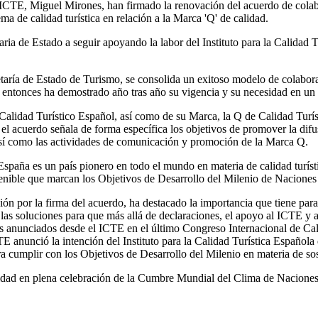
l ICTE, Miguel Mirones, han firmado la renovación del acuerdo de colab
tema de calidad turística en relación a la Marca 'Q' de calidad.
aria de Estado a seguir apoyando la labor del Instituto para la Calidad
aría de Estado de Turismo, se consolida un exitoso modelo de colaboraci
entonces ha demostrado año tras año su vigencia y su necesidad en un s
alidad Turístico Español, así como de su Marca, la Q de Calidad Turístic
 el acuerdo señala de forma específica los objetivos de promover la difu
o, así como las actividades de comunicación y promoción de la Marca Q.
spaña es un país pionero en todo el mundo en materia de calidad turístic
stenible que marcan los Objetivos de Desarrollo del Milenio de Nacione
ción por la firma del acuerdo, ha destacado la importancia que tiene p
o las soluciones para que más allá de declaraciones, el apoyo al ICTE 
s anunciados desde el ICTE en el último Congreso Internacional de Calid
 anunció la intención del Instituto para la Calidad Turística Española 
a cumplir con los Objetivos de Desarrollo del Milenio en materia de sos
dad en plena celebración de la Cumbre Mundial del Clima de Naciones 