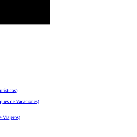
rísticos)
ques de Vacaciones)
 Viajeros)