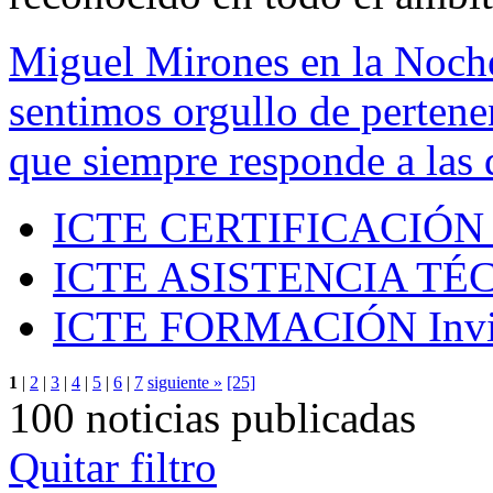
Miguel Mirones en la Noch
sentimos orgullo de pertenen
que siempre responde a las 
ICTE CERTIFICACIÓN
ICTE ASISTENCIA TÉ
ICTE FORMACIÓN
Inv
1
|
2
|
3
|
4
|
5
|
6
|
7
siguiente »
[25]
100 noticias publicadas
Quitar filtro