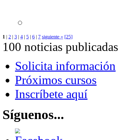
1
|
2
|
3
|
4
|
5
|
6
|
7
siguiente »
[25]
100 noticias publicadas
Solicita información
Próximos cursos
Inscríbete aquí
Síguenos...