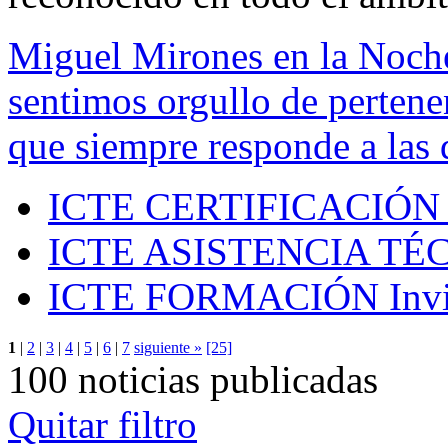
Miguel Mirones en la Noch
sentimos orgullo de pertenen
que siempre responde a las 
ICTE CERTIFICACIÓN
ICTE ASISTENCIA TÉ
ICTE FORMACIÓN
Inv
1
|
2
|
3
|
4
|
5
|
6
|
7
siguiente »
[25]
100 noticias publicadas
Quitar filtro