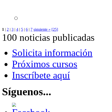
1
|
2
|
3
|
4
|
5
|
6
|
7
siguiente »
[25]
100 noticias publicadas
Solicita información
Próximos cursos
Inscríbete aquí
Síguenos...