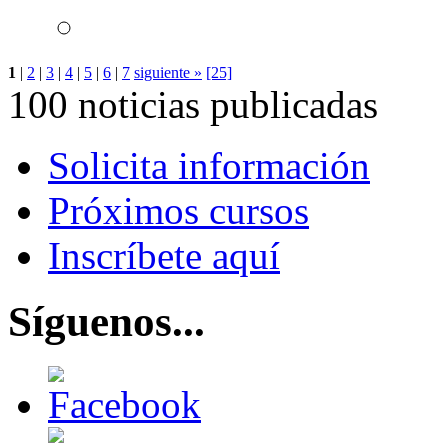
1
|
2
|
3
|
4
|
5
|
6
|
7
siguiente »
[25]
100 noticias publicadas
Solicita información
Próximos cursos
Inscríbete aquí
Síguenos...