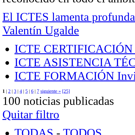
El ICTES lamenta profundam
Valentín Ugalde
ICTE CERTIFICACIÓN
ICTE ASISTENCIA TÉ
ICTE FORMACIÓN
Inv
1
|
2
|
3
|
4
|
5
|
6
|
7
siguiente »
[25]
100 noticias publicadas
Quitar filtro
TODAS
-
TODOS