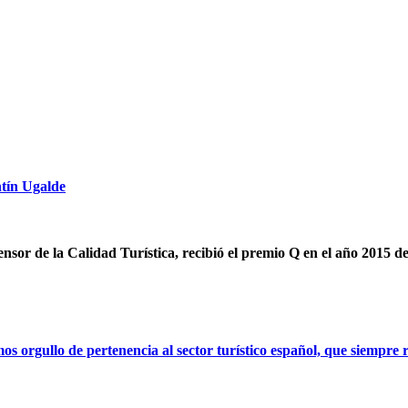
ntín Ugalde
ensor de la Calidad Turística, recibió el premio Q en el año 2015 d
orgullo de pertenencia al sector turístico español, que siempre r