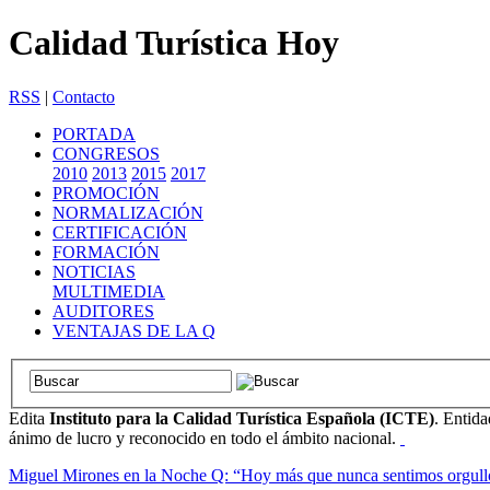
Calidad Turística Hoy
RSS
|
Contacto
PORTADA
CONGRESOS
2010
2013
2015
2017
PROMOCIÓN
NORMALIZACIÓN
CERTIFICACIÓN
FORMACIÓN
NOTICIAS
MULTIMEDIA
AUDITORES
VENTAJAS DE LA Q
Edita
Instituto para la Calidad Turística Española (ICTE)
. Entida
ánimo de lucro y reconocido en todo el ámbito nacional.
Miguel Mirones en la Noche Q: “Hoy más que nunca sentimos orgullo de