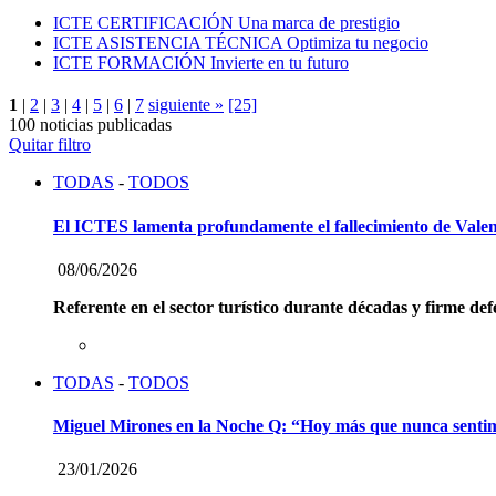
ICTE CERTIFICACIÓN
Una marca de prestigio
ICTE ASISTENCIA TÉCNICA
Optimiza tu negocio
ICTE FORMACIÓN
Invierte en tu futuro
1
|
2
|
3
|
4
|
5
|
6
|
7
siguiente »
[25]
100 noticias publicadas
Quitar filtro
TODAS
-
TODOS
El ICTES lamenta profundamente el fallecimiento de Vale
08/06/2026
Referente en el sector turístico durante décadas y firme def
TODAS
-
TODOS
Miguel Mirones en la Noche Q: “Hoy más que nunca sentimos 
23/01/2026