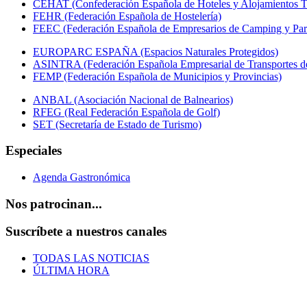
CEHAT (Confederación Española de Hoteles y Alojamientos Tu
FEHR (Federación Española de Hostelería)
FEEC (Federación Española de Empresarios de Camping y Par
EUROPARC ESPAÑA (Espacios Naturales Protegidos)
ASINTRA (Federación Española Empresarial de Transportes de
FEMP (Federación Española de Municipios y Provincias)
ANBAL (Asociación Nacional de Balnearios)
RFEG (Real Federación Española de Golf)
SET (Secretaría de Estado de Turismo)
Especiales
Agenda Gastronómica
Nos patrocinan...
Suscríbete a nuestros canales
TODAS LAS NOTICIAS
ÚLTIMA HORA