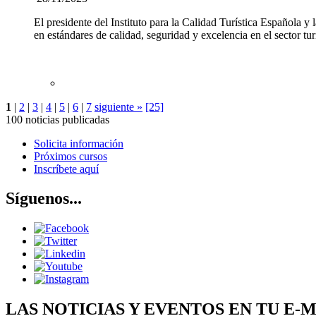
El presidente del Instituto para la Calidad Turística Española
en estándares de calidad, seguridad y excelencia en el sector tur
1
|
2
|
3
|
4
|
5
|
6
|
7
siguiente »
[25]
100 noticias publicadas
Solicita información
Próximos cursos
Inscríbete aquí
Síguenos...
LAS NOTICIAS Y EVENTOS EN TU E-