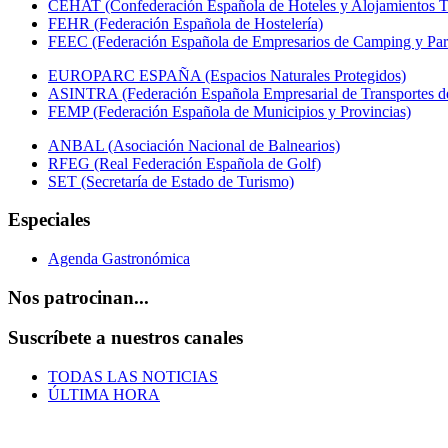
CEHAT (Confederación Española de Hoteles y Alojamientos Tu
FEHR (Federación Española de Hostelería)
FEEC (Federación Española de Empresarios de Camping y Par
EUROPARC ESPAÑA (Espacios Naturales Protegidos)
ASINTRA (Federación Española Empresarial de Transportes de
FEMP (Federación Española de Municipios y Provincias)
ANBAL (Asociación Nacional de Balnearios)
RFEG (Real Federación Española de Golf)
SET (Secretaría de Estado de Turismo)
Especiales
Agenda Gastronómica
Nos patrocinan...
Suscríbete a nuestros canales
TODAS LAS NOTICIAS
ÚLTIMA HORA