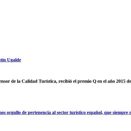
ntín Ugalde
ensor de la Calidad Turística, recibió el premio Q en el año 2015 d
orgullo de pertenencia al sector turístico español, que siempre r