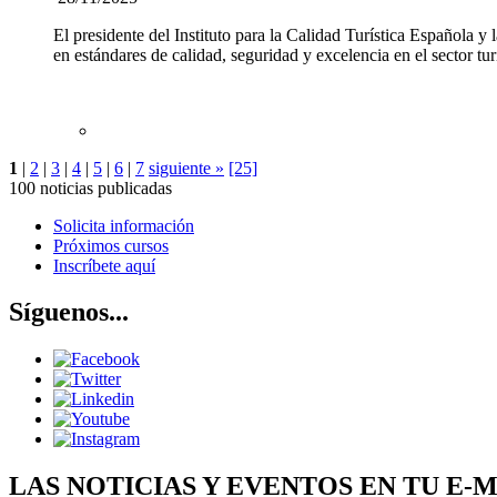
El presidente del Instituto para la Calidad Turística Española
en estándares de calidad, seguridad y excelencia en el sector tur
1
|
2
|
3
|
4
|
5
|
6
|
7
siguiente »
[25]
100 noticias publicadas
Solicita información
Próximos cursos
Inscríbete aquí
Síguenos...
LAS NOTICIAS Y EVENTOS EN TU E-