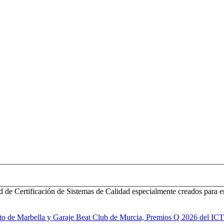
d de Certificación de Sistemas de Calidad especialmente creados para e
to de Marbella y Garaje Beat Club de Murcia, Premios Q 2026 del IC