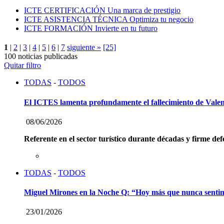
ICTE CERTIFICACIÓN
Una marca de prestigio
ICTE ASISTENCIA TÉCNICA
Optimiza tu negocio
ICTE FORMACIÓN
Invierte en tu futuro
1
|
2
|
3
|
4
|
5
|
6
|
7
siguiente »
[25]
100 noticias publicadas
Quitar filtro
TODAS
-
TODOS
El ICTES lamenta profundamente el fallecimiento de Vale
08/06/2026
Referente en el sector turístico durante décadas y firme def
TODAS
-
TODOS
Miguel Mirones en la Noche Q: “Hoy más que nunca sentimos 
23/01/2026