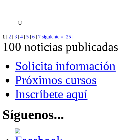
1
|
2
|
3
|
4
|
5
|
6
|
7
siguiente »
[25]
100 noticias publicadas
Solicita información
Próximos cursos
Inscríbete aquí
Síguenos...