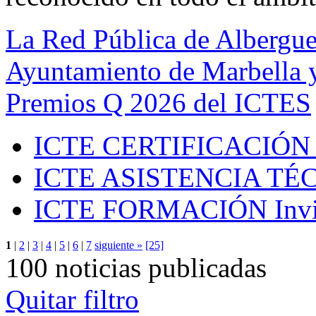
La Red Pública de Albergue
Ayuntamiento de Marbella y
Premios Q 2026 del ICTES
ICTE CERTIFICACIÓN
ICTE ASISTENCIA TÉ
ICTE FORMACIÓN
Inv
1
|
2
|
3
|
4
|
5
|
6
|
7
siguiente »
[25]
100 noticias publicadas
Quitar filtro