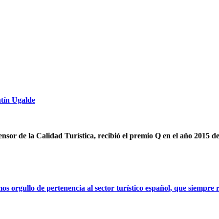
ntín Ugalde
ensor de la Calidad Turística, recibió el premio Q en el año 2015 d
orgullo de pertenencia al sector turístico español, que siempre r