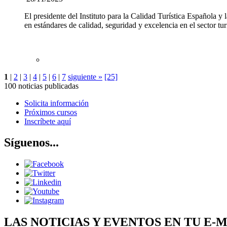
El presidente del Instituto para la Calidad Turística Española
en estándares de calidad, seguridad y excelencia en el sector tur
1
|
2
|
3
|
4
|
5
|
6
|
7
siguiente »
[25]
100 noticias publicadas
Solicita información
Próximos cursos
Inscríbete aquí
Síguenos...
LAS NOTICIAS Y EVENTOS EN TU E-