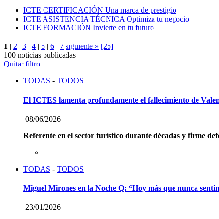
ICTE CERTIFICACIÓN
Una marca de prestigio
ICTE ASISTENCIA TÉCNICA
Optimiza tu negocio
ICTE FORMACIÓN
Invierte en tu futuro
1
|
2
|
3
|
4
|
5
|
6
|
7
siguiente »
[25]
100 noticias publicadas
Quitar filtro
TODAS
-
TODOS
El ICTES lamenta profundamente el fallecimiento de Vale
08/06/2026
Referente en el sector turístico durante décadas y firme def
TODAS
-
TODOS
Miguel Mirones en la Noche Q: “Hoy más que nunca sentimos 
23/01/2026