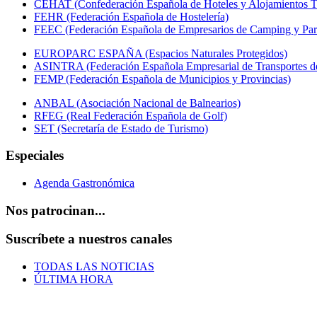
CEHAT (Confederación Española de Hoteles y Alojamientos Tu
FEHR (Federación Española de Hostelería)
FEEC (Federación Española de Empresarios de Camping y Par
EUROPARC ESPAÑA (Espacios Naturales Protegidos)
ASINTRA (Federación Española Empresarial de Transportes de
FEMP (Federación Española de Municipios y Provincias)
ANBAL (Asociación Nacional de Balnearios)
RFEG (Real Federación Española de Golf)
SET (Secretaría de Estado de Turismo)
Especiales
Agenda Gastronómica
Nos patrocinan...
Suscríbete a nuestros canales
TODAS LAS NOTICIAS
ÚLTIMA HORA