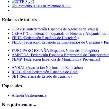
Enlaces de interés
CEAV (Confederación Española de Agencias de Viajes)
CEHAT (Confederación Española de Hoteles y Alojamientos Tu
FEHR (Federación Española de Hostelería)
FEEC (Federación Española de Empresarios de Camping y Par
EUROPARC ESPAÑA (Espacios Naturales Protegidos)
ASINTRA (Federación Española Empresarial de Transportes de
FEMP (Federación Española de Municipios y Provincias)
ANBAL (Asociación Nacional de Balnearios)
RFEG (Real Federación Española de Golf)
SET (Secretaría de Estado de Turismo)
Especiales
Agenda Gastronómica
Nos patrocinan...