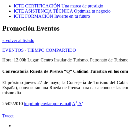
ICTE CERTIFICACIÓN
Una marca de prestigio
ICTE ASISTENCIA TÉCNICA
Optimiza tu negocio
ICTE FORMACIÓN
Invierte en tu futuro
Promoción Eventos
« volver al listado
EVENTOS
-
TIEMPO COMPARTIDO
Hora: 12.00h Lugar: Centro Insular de Turismo. Patronato de Turism
Convocatoria Rueda de Prensa “Q” Calidad Turística en los co
El próximo jueves 27 de mayo, la Consejería de Turismo del Cabil
España), convocarán una Rueda de Prensa para dar a conocer las con
mismo día.
+
-
25/05/2010
imprimir
enviar por e-mail
A
A
Tweet