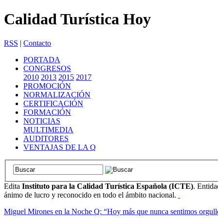
Calidad Turística Hoy
RSS
|
Contacto
PORTADA
CONGRESOS
2010
2013
2015
2017
PROMOCIÓN
NORMALIZACIÓN
CERTIFICACIÓN
FORMACIÓN
NOTICIAS
MULTIMEDIA
AUDITORES
VENTAJAS DE LA Q
Edita
Instituto para la Calidad Turística Española (ICTE)
. Entida
ánimo de lucro y reconocido en todo el ámbito nacional.
Miguel Mirones en la Noche Q: “Hoy más que nunca sentimos orgullo de