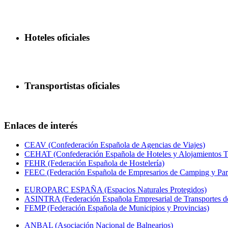
Hoteles oficiales
Transportistas oficiales
Enlaces de interés
CEAV (Confederación Española de Agencias de Viajes)
CEHAT (Confederación Española de Hoteles y Alojamientos Tu
FEHR (Federación Española de Hostelería)
FEEC (Federación Española de Empresarios de Camping y Par
EUROPARC ESPAÑA (Espacios Naturales Protegidos)
ASINTRA (Federación Española Empresarial de Transportes de
FEMP (Federación Española de Municipios y Provincias)
ANBAL (Asociación Nacional de Balnearios)