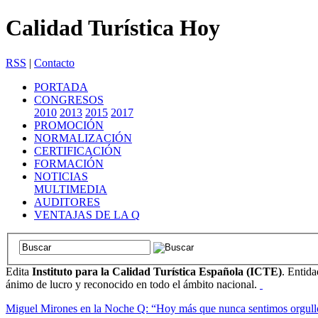
Calidad Turística Hoy
RSS
|
Contacto
PORTADA
CONGRESOS
2010
2013
2015
2017
PROMOCIÓN
NORMALIZACIÓN
CERTIFICACIÓN
FORMACIÓN
NOTICIAS
MULTIMEDIA
AUDITORES
VENTAJAS DE LA Q
Edita
Instituto para la Calidad Turística Española (ICTE)
. Entida
ánimo de lucro y reconocido en todo el ámbito nacional.
Miguel Mirones en la Noche Q: “Hoy más que nunca sentimos orgullo de