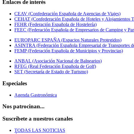
Enlaces de interés
CEAV (Confederación Española de Agencias de Viajes)
CEHAT (Confederación Española de Hoteles y Alojamientos Tu
FEHR (Federación Española de Hostelería)
FEEC (Federación Española de Empresarios de Camping y Par
EUROPARC ESPAÑA (Espacios Naturales Protegidos)
ASINTRA (Federación Española Empresarial de Transportes de
FEMP (Federación Española de Municipios y Provincias)
ANBAL (Asociación Nacional de Balnearios)
RFEG (Real Federación Española de Golf)
SET (Secretaría de Estado de Turismo)
Especiales
Agenda Gastronómica
Nos patrocinan...
Suscríbete a nuestros canales
TODAS LAS NOTICIAS