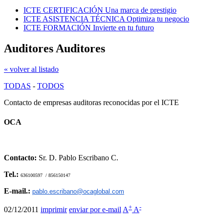
ICTE CERTIFICACIÓN
Una marca de prestigio
ICTE ASISTENCIA TÉCNICA
Optimiza tu negocio
ICTE FORMACIÓN
Invierte en tu futuro
Auditores Auditores
« volver al listado
TODAS
-
TODOS
Contacto de empresas auditoras reconocidas por el ICTE
OCA
Contacto:
Sr. D. Pablo Escribano C.
Tel.:
636100597 / 856150147
E-mail.:
pablo.escribano@ocaglobal.com
+
-
02/12/2011
imprimir
enviar por e-mail
A
A