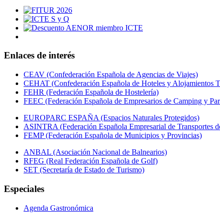
Enlaces de interés
CEAV (Confederación Española de Agencias de Viajes)
CEHAT (Confederación Española de Hoteles y Alojamientos Tu
FEHR (Federación Española de Hostelería)
FEEC (Federación Española de Empresarios de Camping y Par
EUROPARC ESPAÑA (Espacios Naturales Protegidos)
ASINTRA (Federación Española Empresarial de Transportes de
FEMP (Federación Española de Municipios y Provincias)
ANBAL (Asociación Nacional de Balnearios)
RFEG (Real Federación Española de Golf)
SET (Secretaría de Estado de Turismo)
Especiales
Agenda Gastronómica