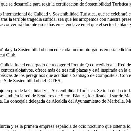
 se desarrolle para regir la certificación de Sostenibilidad Turística
Internacional de Calidad y Sostenibilidad Turística, que se celebrará e
 la terrible tragedia sufrida, sea que les arropemos con nuestra presenc
convertirá durante esos días en el enclave en el que el sector hablará y 
añola y la Sostenibilidad concede cada fueron otorgados en esta edició
eat Club.
Galicia fue el encargado de recoger el Premio Q concedido a la Red d
entros alojativos, ofrece más de tres mil plazas y está inspirada en la
es básicas de los peregrinos que acudían a Santiago de Compostela. Con
rca S de Sostenibilidad del ICTES.
 en pro de la Calidad y la Sostenibilidad Turística. Se trata de la ciud
a; también la red de Senderos de Sierra Blanca, localizada al sur de Mar
ca. La concejala delegada de Alcaldía del Ayuntamiento de Marbella, M
rcia y es la primera empresa española de ocio nocturno que ostenta los