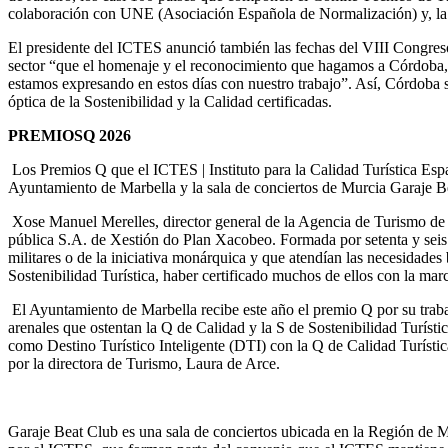
colaboración con UNE (Asociación Española de Normalización) y, la que
El presidente del ICTES anunció también las fechas del VIII Congreso 
sector “que el homenaje y el reconocimiento que hagamos a Córdoba, tras
estamos expresando en estos días con nuestro trabajo”. Así, Córdoba se 
óptica de la Sostenibilidad y la Calidad certificadas.
PREMIOSQ 2026
Los Premios Q que el ICTES | Instituto para la Calidad Turística Esp
Ayuntamiento de Marbella y la sala de conciertos de Murcia Garaje B
Xose Manuel Merelles, director general de la Agencia de Turismo de 
pública S.A. de Xestión do Plan Xacobeo. Formada por setenta y seis c
militares o de la iniciativa monárquica y que atendían las necesidad
Sostenibilidad Turística, haber certificado muchos de ellos con la ma
El Ayuntamiento de Marbella recibe este año el premio Q por su trabajo
arenales que ostentan la Q de Calidad y la S de Sostenibilidad Turístic
como Destino Turístico Inteligente (DTI) con la Q de Calidad Turísti
por la directora de Turismo, Laura de Arce.
Garaje Beat Club es una sala de conciertos ubicada en la Región de Mu