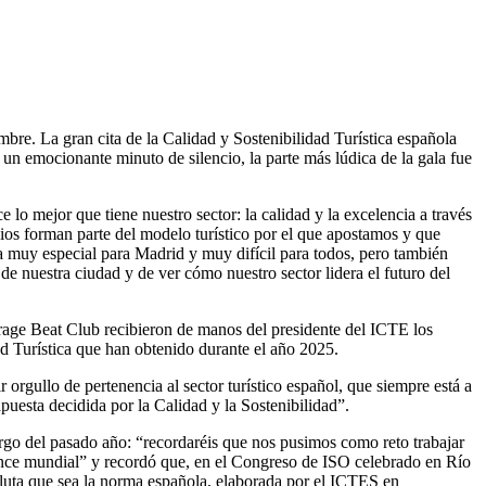
bre. La gran cita de la Calidad y Sostenibilidad Turística española
 un emocionante minuto de silencio, la parte más lúdica de la gala fue
o mejor que tiene nuestro sector: la calidad y la excelencia a través
pios forman parte del modelo turístico por el que apostamos y que
a muy especial para Madrid y muy difícil para todos, pero también
 de nuestra ciudad y de ver cómo nuestro sector lidera el futuro del
rage Beat Club recibieron de manos del presidente del ICTE los
ad Turística que han obtenido durante el año 2025.
orgullo de pertenencia al sector turístico español, que siempre está a
puesta decidida por la Calidad y la Sostenibilidad”.
rgo del pasado año: “recordaréis que nos pusimos como reto trabajar
cance mundial” y recordó que, en el Congreso de ISO celebrado en Río
uta que sea la norma española, elaborada por el ICTES en