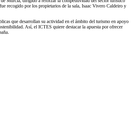
Murcia, dirigido a reforzar la competitividad del sector turístico
fue recogido por los propietarios de la sala, Isaac Vivero Caldeiro y
licas que desarrollan su actividad en el ámbito del turismo en apoyo
ostenibilidad. Así, el ICTES quiere destacar la apuesta por ofrecer
paña.