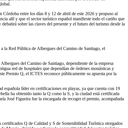
 global.
n Córdoba entre los días 8 y 12 de abril de este 2026 y propuso al
ia allí y que el sector turístico español manifieste todo el cariño que
debatirá sobre las claves del presente y el futuro del turismo desde la
n a la Red Pública de Albergues del Camino de Santiago, el
e Albergues del Camino de Santiago, dependiente de la empresa
 antigua red de hospitales que dependían de órdenes monásticas y
 este Premio Q, el ICTES reconoce públicamente su apuesta por la
ad española líder en certificaciones en playas, ya que cuenta con 19
bella ha obtenido tanto la Q como la S, y la ciudad está certificada
aría José Figueira fue la encargada de recoger el premio, acompañada
 certificados Q de Calidad y S de Sostenibilidad Turística otorgados