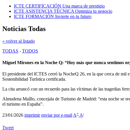
ICTE CERTIFICACIÓN
Una marca de prestigio
ICTE ASISTENCIA TÉCNICA
Optimiza tu negocio
ICTE FORMACIÓN
Invierte en tu futuro
Noticias Todas
« volver al listado
TODAS
-
TODOS
Miguel Mirones en la Noche Q: “Hoy más que nunca sentimos orgull
El presidente del ICTES cerró la NocheQ 26, en la que cerca de mil empr
Sostenibilidad Turística certificada.
La cita arrancó con un recuerdo para las víctimas de las tragedias ferr
Almudena Maíllo, concejala de Turismo de Madrid: “esta noche se recon
el turismo en España”.
+
-
23/01/2026
imprimir
enviar por e-mail
A
A
Tweet