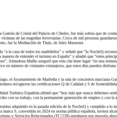
Galería de Cristal del Palacio de Cibeles, fue más sobria que de costum
 víctimas de las tragedias ferroviarias. Cerca de mil personas guardaron
nto, fue la Meditación de Thais, de Jules Massenet.
“a la casa de todos los madrileños” y señaló que “la NocheQ reconoce l
na manera de entender el turismo en España” y añadió que “estos princi
nes”. Almudena Maíllo aseguró que esta cita tiene lugar “en una seman
ece en número de visitantes extranjeros, que estos días pueden disfrutar
iago, el Ayuntamiento de Marbella y la sala de conciertos murciana Ga
stinos recogieron las certificaciones Q de Calidad y S de Sostenibilid
alidad Turística Española afirmó que “hoy más que nunca debemos sentir 
ciles con su trabajo, con la permanente generación de empleo y con la a
mpromiso adquirido en la pasada edición de la NocheQ y cumplido a lo la
 la marca S, convertida en 2024 en norma pública española, tuviera al
Turismo y Servicios Relacionados (TC/228) aprobaron por mayoría absol