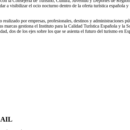
n la Consejería de Turismo, Cultura, Juventud y Deportes de Región de 
r a visibilizar el ocio nocturno dentro de la oferta turística española y 
realizado por empresas, profesionales, destinos y administraciones púb
as marcas gestiona el Instituto para la Calidad Turística Española y la S
idad, dos de los ejes sobre los que se asienta el futuro del turismo en Es
MAIL