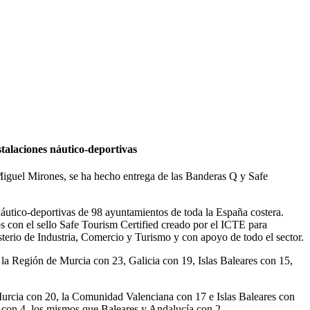
talaciones náutico-deportivas
Miguel Mirones, se ha hecho entrega de las Banderas Q y Safe
s náutico-deportivas de 98 ayuntamientos de toda la España costera.
s con el sello Safe Tourism Certified creado por el ICTE para
erio de Industria, Comercio y Turismo y con apoyo de todo el sector.
 la Región de Murcia con 23, Galicia con 19, Islas Baleares con 15,
Murcia con 20, la Comunidad Valenciana con 17 e Islas Baleares con
a con 4, los mismos que Baleares y Andalucía con 2.