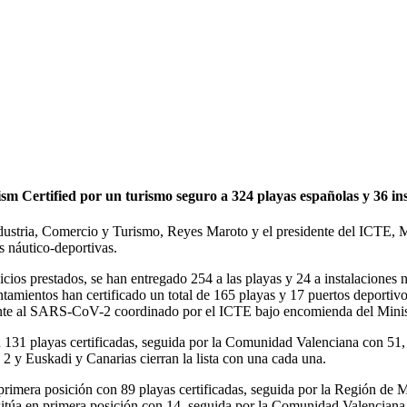
m Certified por un turismo seguro a 324 playas españolas y 36 ins
Industria, Comercio y Turismo, Reyes Maroto y el presidente del ICTE, 
s náutico-deportivas.
rvicios prestados, se han entregado 254 a las playas y 24 a instalacione
tamientos han certificado un total de 165 playas y 17 puertos deportivo
rente al SARS-CoV-2 coordinado por el ICTE bajo encomienda del Minist
on 131 playas certificadas, seguida por la Comunidad Valenciana con 51,
2 y Euskadi y Canarias cierran la lista con una cada una.
primera posición con 89 playas certificadas, seguida por la Región de 
e sitúa en primera posición con 14, seguida por la Comunidad Valencian