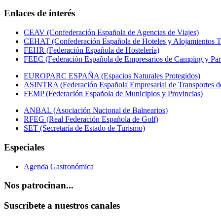
Enlaces de interés
CEAV (Confederación Española de Agencias de Viajes)
CEHAT (Confederación Española de Hoteles y Alojamientos Tu
FEHR (Federación Española de Hostelería)
FEEC (Federación Española de Empresarios de Camping y Par
EUROPARC ESPAÑA (Espacios Naturales Protegidos)
ASINTRA (Federación Española Empresarial de Transportes de
FEMP (Federación Española de Municipios y Provincias)
ANBAL (Asociación Nacional de Balnearios)
RFEG (Real Federación Española de Golf)
SET (Secretaría de Estado de Turismo)
Especiales
Agenda Gastronómica
Nos patrocinan...
Suscríbete a nuestros canales