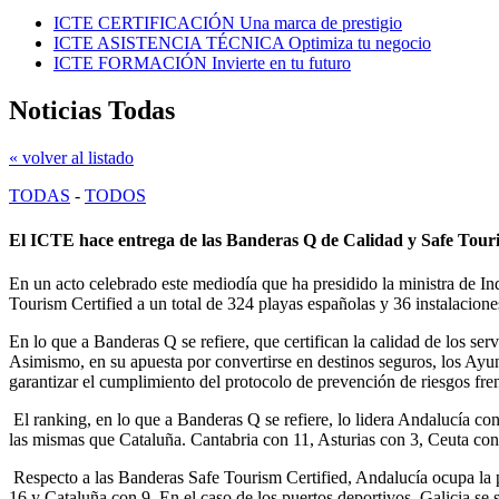
ICTE CERTIFICACIÓN
Una marca de prestigio
ICTE ASISTENCIA TÉCNICA
Optimiza tu negocio
ICTE FORMACIÓN
Invierte en tu futuro
Noticias Todas
« volver al listado
TODAS
-
TODOS
El ICTE hace entrega de las Banderas Q de Calidad y Safe Touris
En un acto celebrado este mediodía que ha presidido la ministra de 
Tourism Certified a un total de 324 playas españolas y 36 instalacione
En lo que a Banderas Q se refiere, que certifican la calidad de los se
Asimismo, en su apuesta por convertirse en destinos seguros, los Ayun
garantizar el cumplimiento del protocolo de prevención de riesgos f
El ranking, en lo que a Banderas Q se refiere, lo lidera Andalucía c
las mismas que Cataluña. Cantabria con 11, Asturias con 3, Ceuta con 
Respecto a las Banderas Safe Tourism Certified, Andalucía ocupa la 
16 y Cataluña con 9. En el caso de los puertos deportivos, Galicia s