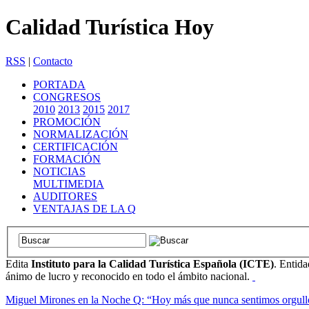
Calidad Turística Hoy
RSS
|
Contacto
PORTADA
CONGRESOS
2010
2013
2015
2017
PROMOCIÓN
NORMALIZACIÓN
CERTIFICACIÓN
FORMACIÓN
NOTICIAS
MULTIMEDIA
AUDITORES
VENTAJAS DE LA Q
Edita
Instituto para la Calidad Turística Española (ICTE)
. Entida
ánimo de lucro y reconocido en todo el ámbito nacional.
Miguel Mirones en la Noche Q: “Hoy más que nunca sentimos orgullo de