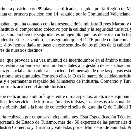
rimera posición con 89 playas certificadas, seguida por la Región de 
e sitúa en primera posición con 14, seguida por la Comunidad Valencia
 mañana que ha contado con la presencia de la ministra Reyes Maroto y e
nstituto el compromiso colectivo por la calidad y la seguridad turístic
cia, sino también de seguridad es un ejemplo que nos debe marcar la hoj
pandemia. En este sentido, ha asegurado que el ICTE puede contar contar
nte -hoy hemos dado un paso en este sentido- de los pilares de la calida
ores de nuestros destinos”.
ria, que provoca a su vez multitud de incertidumbre en el ámbito turíst
ayas, están aportando valores fundamentales a la gestión de esta situació
azgo social al transmitir a la sociedad el mensaje de que las playas est
 momentos puntuales. Por todo ello, la Q es la marca de calidad turístic
 y e permanente respaldo del Ministerio de Industria, Comercio y Turis
 normalización en el ámbito turístico”.
e realizar una auditoría que, entre otros aspectos, analiza los equipami
os, los servicios de información a los turistas, los accesos a la zona de 
ia y objetividad a la hora de conceder el sello de garantía Q de Calidad T
a realizada por empresas independientes. Esta Especificación Técnica, al
cretaría de Estado de Turismo, más de 450 expertos de las patronales de
ustria Comercio y Turismo y validadas por el Ministerio de Sanidad. Pr