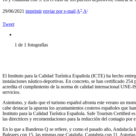
+
-
29/06/2021
imprimir
enviar por e-mail
A
A
Tweet
1 de 1 fotografías
El Instituto para la Calidad Turística Española (ICTE) ha hecho entre
instalaciones náutico-deportivas. En concreto, se han certificado 254
acredita el cumplimiento de la norma de calidad internacional UNE-IS
servicios.
Asimismo, y dado que el turismo español afronta este verano un momento
cabe destacar la apuesta los ayuntamientos costeros españoles que han 
Instituto para la Calidad Turística Española. Safe Tourism Certified 
las directrices y recomendaciones para la reducción del contagio por
En lo que a Banderas Q se refiere, y como el pasado año, Andalucía l
Baleares con 15, las mismas que Cataluña. Cantabria con 11, Asturias