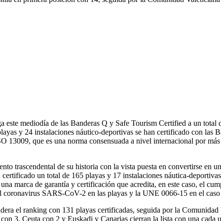
ga este mediodía de las Banderas Q y Safe Tourism Certified a un total
 playas y 24 instalaciones náutico-deportivas se han certificado con la
O 13009, que es una norma consensuada a nivel internacional por más d
 trascendental de su historia con la vista puesta en convertirse en un d
certificado un total de 165 playas y 17 instalaciones náutica-deportiva
es una marca de garantía y certificación que acredita, en este caso, el
 el coronavirus SARS-CoV-2 en las playas y la UNE 0066-15 en el caso 
idera el ranking con 131 playas certificadas, seguida por la Comunidad
 con 3, Ceuta con 2 y Euskadi y Canarias cierran la lista con una cada 