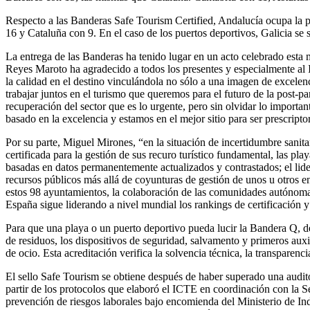
Respecto a las Banderas Safe Tourism Certified, Andalucía ocupa la p
16 y Cataluña con 9. En el caso de los puertos deportivos, Galicia s
La entrega de las Banderas ha tenido lugar en un acto celebrado esta
Reyes Maroto ha agradecido a todos los presentes y especialmente al I
la calidad en el destino vinculándola no sólo a una imagen de excelen
trabajar juntos en el turismo que queremos para el futuro de la post-
recuperación del sector que es lo urgente, pero sin olvidar lo importa
basado en la excelencia y estamos en el mejor sitio para ser prescript
Por su parte, Miguel Mirones, “en la situación de incertidumbre sanita
certificada para la gestión de sus recuro turístico fundamental, las pl
basadas en datos permanentemente actualizados y contrastados; el lider
recursos públicos más allá de coyunturas de gestión de unos u otros en
estos 98 ayuntamientos, la colaboración de las comunidades autónomas
España sigue liderando a nivel mundial los rankings de certificación y
Para que una playa o un puerto deportivo pueda lucir la Bandera Q, deb
de residuos, los dispositivos de seguridad, salvamento y primeros auxili
de ocio. Esta acreditación verifica la solvencia técnica, la transparenc
El sello Safe Tourism se obtiene después de haber superado una auditorí
partir de los protocolos que elaboró el ICTE en coordinación con la Se
prevención de riesgos laborales bajo encomienda del Ministerio de Ind