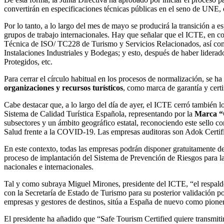
convertirán en especificaciones técnicas públicas en el seno de UNE, 
Por lo tanto, a lo largo del mes de mayo se producirá la transición a 
grupos de trabajo internacionales. Hay que señalar que el ICTE, en col
Técnica de ISO/ TC228 de Turismo y Servicios Relacionados, así como
Instalaciones Industriales y Bodegas; y esto, después de haber lidera
Protegidos, etc.
Para cerrar el círculo habitual en los procesos de normalización, se h
organizaciones y recursos turísticos
, como marca de garantía y cert
Cabe destacar que, a lo largo del día de ayer, el ICTE cerró también l
Sistema de Calidad Turística Española, representando por la
Marca “
subsectores y un ámbito geográfico estatal, reconociendo este sello c
Salud frente a la COVID-19. Las empresas auditoras son Adok Cer
En este contexto, todas las empresas podrán disponer gratuitamente de
proceso de implantación del Sistema de Prevención de Riesgos para la
nacionales e internacionales.
Tal y como subraya Miguel Mirones, presidente del ICTE, “el respaldo d
con la Secretaría de Estado de Turismo para su posterior validación por
empresas y gestores de destinos, sitúa a España de nuevo como pionera 
El presidente ha añadido que “Safe Tourism Certified quiere transmitir