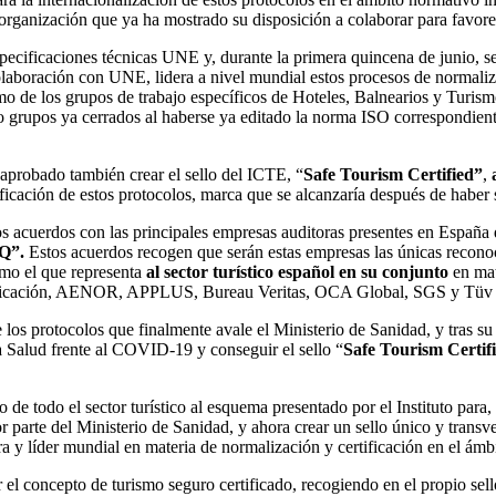
organización que ya ha mostrado su disposición a colaborar para favore
especificaciones técnicas UNE y, durante la primera quincena de junio, 
aboración con UNE, lidera a nivel mundial estos procesos de normalizació
 de los grupos de trabajo específicos de Hoteles, Balnearios y Turism
do grupos ya cerrados al haberse ya editado la norma ISO correspondien
a aprobado también crear el sello del ICTE, “
Safe Tourism Certified”
,
ificación de estos protocolos, marca que se alcanzaría después de haber
os acuerdos con las principales empresas auditoras presentes en España q
Q”.
Estos acuerdos recogen que serán estas empresas las únicas reconocid
omo el que representa
al sector turístico español en su conjunto
en mat
tificación, AENOR, APPLUS, Bureau Veritas, OCA Global, SGS y Tüv
 los protocolos que finalmente avale el Ministerio de Sanidad, y tras s
 Salud frente al COVID-19 y conseguir el sello “
Safe Tourism Certif
e todo el sector turístico al esquema presentado por el Instituto para,
 parte del Ministerio de Sanidad, y ahora crear un sello único y transve
y líder mundial en materia de normalización y certificación en el ámbit
 el concepto de turismo seguro certificado, recogiendo en el propio sell