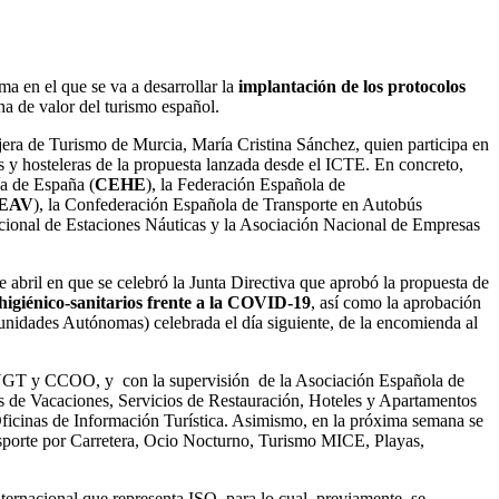
a en el que se va a desarrollar la
implantación de los protocolos
na de valor del turismo español.
ejera de Turismo de Murcia, María Cristina Sánchez, quien participa en
s y hosteleras de la propuesta lanzada desde el ICTE. En concreto,
a de España (
CEHE
), la Federación Española de
EAV
), la Confederación Española de Transporte en Autobús
acional de Estaciones Náuticas y la Asociación Nacional de Empresas
de abril en que se celebró la Junta Directiva que aprobó la propuesta de
higiénico-sanitarios frente a la COVID-19
, así como la aprobación
munidades Autónomas) celebrada el día siguiente, de la encomienda al
tos UGT y CCOO, y con la supervisión de la Asociación Española de
 de Vacaciones, Servicios de Restauración, Hoteles y Apartamentos
ficinas de Información Turística. Asimismo, en la próxima semana se
ansporte por Carretera, Ocio Nocturno, Turismo MICE, Playas,
nternacional que representa ISO, para lo cual, previamente, se