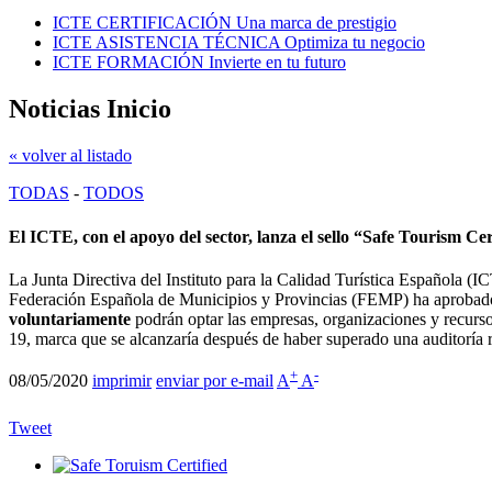
ICTE CERTIFICACIÓN
Una marca de prestigio
ICTE ASISTENCIA TÉCNICA
Optimiza tu negocio
ICTE FORMACIÓN
Invierte en tu futuro
Noticias Inicio
« volver al listado
TODAS
-
TODOS
El ICTE, con el apoyo del sector, lanza el sello “Safe Tourism Cer
La Junta Directiva del Instituto para la Calidad Turística Española (
Federación Española de Municipios y Provincias (FEMP) ha aprobado 
voluntariamente
podrán optar las empresas, organizaciones y recurs
19, marca que se alcanzaría después de haber superado una auditoría 
+
-
08/05/2020
imprimir
enviar por e-mail
A
A
Tweet