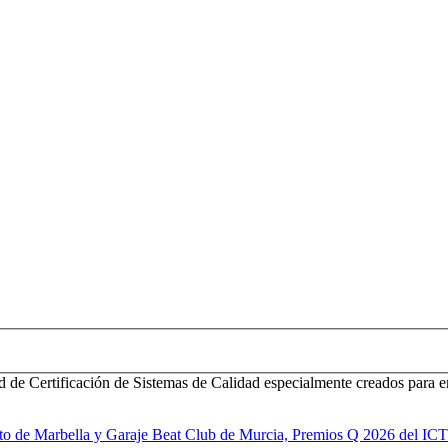
d de Certificación de Sistemas de Calidad especialmente creados para e
to de Marbella y Garaje Beat Club de Murcia, Premios Q 2026 del IC