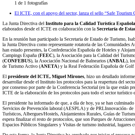
1 de 1 fotografías
El ICTE, con el apoyo del sector, lanza el sello “Safe Tourism C
La Junta Directiva del
Instituto para la Calidad Turística Español
elaborados desde el ICTE en colaboración con la
Secretaría de Est
En la reunión han participado la Secretaria de Estado de Turismo, Isa
la Junta Directiva como representante rotatoria de las Comunidades Au
han estado presentes, la Confederación Española de Hoteles y Alojam
Campings España (
FEEC
), la Asociación para la Calidad del Turism
(
CONFEBUS
), la Asociación Nacional de Balnearios (
ANBAL
), l
de Turismo Activo (
ANETA
) y la Real Federación Española de Golf 
El
presidente del ICTE, Miguel Mirones
, hizo un detallado informe
desarrollar desde el Instituto los protocolos para la reapertura del sec
por consenso por parte de la Conferencia Sectorial (en la que están p
ICTE de la elaboración de los protocolos para todo el sector turístic
El presidente ha informado de que, a día de hoy, ya se han culminad
Servicios de Prevención laboral (AESPLA) y de PRLInnovación- de lo
Turísticos, Albergues/Hostels, Alojamientos Rurales, Guías de Turis
espera finalizar el resto de protocolos, que son Parques de Atraccio
Espacios Públicos Singulares y Visitas de turismo industrial, lugares cu
De esta forma, la Junta Directiva ha aprobado por iniciar el proceso p