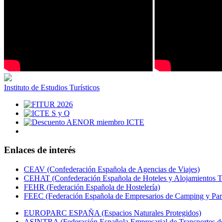
Instituto de Estudios Turísticos
Enlaces de interés
CEAV (Confederación Española de Agencias de Viajes)
CEHAT (Confederación Española de Hoteles y Alojamientos Tu
FEHR (Federación Española de Hostelería)
FEEC (Federación Española de Empresarios de Camping y Par
EUROPARC ESPAÑA (Espacios Naturales Protegidos)
ASINTRA (Federación Española Empresarial de Transportes de