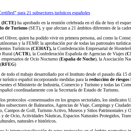
ertified” para 21 subsectores turísticos españoles
a (ICTE)
ha aprobado en la reunión celebrada en el día de hoy el esquem
ado de Turismo
(SET), y que afectan a 21 ámbitos diferentes de la cade
bel Oliver, quien ha podido vivir en primera persona, así como la Cons
tónomas y la FEMP, la aprobación por de todas las patronales turística
ientos Turísticos
(CEHAT),
la Confederación Empresarial de Hostelerí
o Rural (
ACTR
), la Confederación Española de Agencias de Viajes (
C
os empresarios de Ocio Nocturno (
España de Noche
), la Asociación N
(
RFEG
)
 de todo el trabajo desarrollado por el Instituto desde el pasado día 15 
tor turístico español incorporando medidas para la
reducción de riesgos 
resentes el Ministerio de Industria, Comercio y Turismo y todas las Co
o español coordinadamente con la Secretaría de Estado de Turismo.
o los protocolos -consensuados en los grupos sectoriales, los sindica
s subsectores de Balnearios, Agencias de Viaje, Campings y Ciudades
mo, Campos de Golf, Turismo Activo, Museos y Sitios Patrimoniales y O
nes y de Ocio, Actividades Náuticas, Espacios Naturales Protegidos, Tr
lturales, naturales e históricos.
ara la internacionalización de estos protocolos en el ámbito normativo i