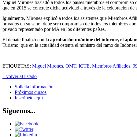
Miguel Mirones trasladó a todos los países miembros el compromiso qu
que en 2015 se concrete dicha actividad a través de la celebración de
Igualmente, Mirones explicó a todos los asistentes que Miembros Afi
privados en su seno, debe ser compromiso de todos los miembros apoya
privado representado por MA en los diferentes países.
El debate finalizó con la
aprobación unánime del informe, el aplauso
Turismo, que en la actualidad ostenta el ministro del ramo de Indone
ETIQUETAS:
Miguel Mirones
,
OMT
,
ICTE
,
Miembros Afiliados
,
99
« volver al listado
Solicita información
Próximos cursos
Inscríbete aquí
Síguenos...