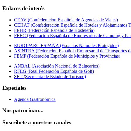
Enlaces de interés
CEAV (Confederación Española de Agencias de Viajes)
CEHAT (Confederación Española de Hoteles y Alojamientos Tu
FEHR (Federación Española de Hostelería)
FEEC (Federación Española de Empresarios de Camping y Par
EUROPARC ESPAÑA (Espacios Naturales Protegidos)
ASINTRA (Federación Española Empresarial de Transportes de
FEMP (Federación Española de Municipios y Provincias)
ANBAL (Asociación Nacional de Balnearios)
RFEG (Real Federación Española de Golf)
SET (Secretaría de Estado de Turismo)
Especiales
Agenda Gastronómica
Nos patrocinan...
Suscríbete a nuestros canales