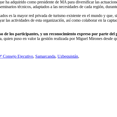
e ha adquirido como presidente de MA para diversificar las actuaciones
 seminarios técnicos, adaptados a las necesidades de cada región, duran
liados es la mayor red privada de turismo existente en el mundo y que,
r las actividades de esta organización, así como colaborar en la capta
 de los participantes, y un reconocimiento expreso por parte del 
sia, quien puso en valor la gestión realizada por Miguel Mirones desde 
º Consejo Ejecutivo
,
Samarcanda
,
Uzbequistán
,