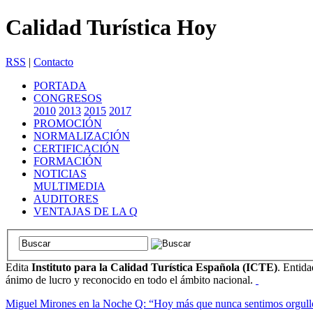
Calidad Turística Hoy
RSS
|
Contacto
PORTADA
CONGRESOS
2010
2013
2015
2017
PROMOCIÓN
NORMALIZACIÓN
CERTIFICACIÓN
FORMACIÓN
NOTICIAS
MULTIMEDIA
AUDITORES
VENTAJAS DE LA Q
Edita
Instituto para la Calidad Turística Española (ICTE)
. Entida
ánimo de lucro y reconocido en todo el ámbito nacional.
Miguel Mirones en la Noche Q: “Hoy más que nunca sentimos orgullo de