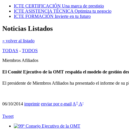
ICTE CERTIFICACIÓN
Una marca de prestigio
ICTE ASISTENCIA TÉCNICA
Optimiza tu negocio
ICTE FORMACIÓN
Invierte en tu futuro
Noticias Listados
« volver al listado
TODAS
-
TODOS
Miembros Afiliados
El Comité Ejecutivo de la OMT respalda el modelo de gestión des
El presidente de Miembros Afiliados ha presentado el informe de su 
+
-
06/10/2014
imprimir
enviar por e-mail
A
A
Tweet