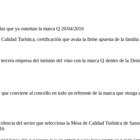
las que ya ostentan la marca Q
20/04/2016
alidad Turística, certificación que avala la firme apuesta de la familia
o tercera empresa del turismo del vino con la marca Q dentro de la Den
 que convierte al concello en todo un referente de la marca que otorga
excelencia del sector que selecciona la Mesa de Calidad Turística de Sa
16
lidad Turística 2015 en el transcurso de un acto celebrado en la Sala Nauta y presidido por el alcalde, Gonza