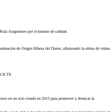
 Ruiz Aragoneses por el turismo de calidad.
ominación de Origen Ribera del Duero, afianzando la oferta de visitas
 el ICTE
nxenxo en un acto creado en 2015 para promover y destacar la
lo Pita. A la cita, ideada el año pasado para destacar el buen trabajo en el principal recurso económico del