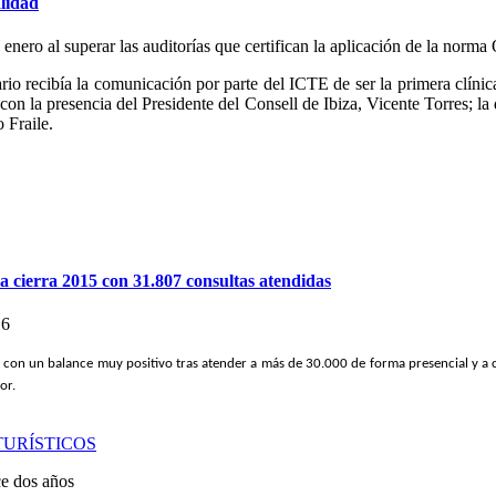
alidad
 enero al superar las auditorías que certifican la aplicación de la norm
ario recibía la comunicación por parte del ICTE de ser la primera clí
on la presencia del Presidente del Consell de Ibiza, Vicente Torres; l
o Fraile.
a cierra 2015 con 31.807 consultas atendidas
16
 con un balance muy positivo tras atender a más de 30.000 de forma presencial y a ca
ior.
TURÍSTICOS
ce dos años