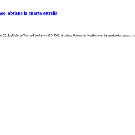
o, obtiene la cuarta estrella
TE) en 2013, el Sello de Turismo Familiar y la ISO 9001, la cadena Hoteles del Mediterráneo ha querido dar un paso