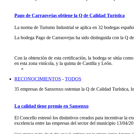
Pago de Carraovejas obtiene la Q de Calidad Turística
La norma de Turismo Industrial se aplica en 32 bodegas españo
La bodega Pago de Carraovejas ha sido distinguida con la Q de C
Con la obtención de esta certificación, la bodega se sitúa com
en esta zona vinícola, y la quinta de Castilla y León.
RECONOCIMIENTOS
-
TODOS
35 empresas de Sanxenxo ostentan la Q de Calidad Turística, lo
La calidad tiene premio en Sansenxo
El Concello estrenó los distintivos creados para incentivar la 
excelencia entre las empresas del sector del municipio
13/04/20
Cinco empresas locales, dos de ellas con la Q, recibieron ayer los primeros premios Sanxenxo, Ca