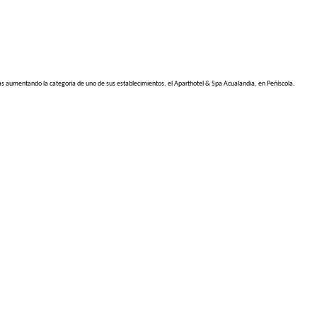
 más aumentando la categoría de uno de sus establecimientos, el Aparthotel & Spa Acualandia, en Peñíscola.