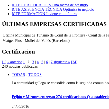
ICTE CERTIFICACIÓN
Una marca de prestigio
ICTE ASISTENCIA TÉCNICA
Optimiza tu negocio
ICTE FORMACIÓN
Invierte en tu futuro
ÚLTIMAS EMPRESAS CERTIFICADAS
Oficina Municipal de Turismo de Conil de la Frontera -
Conil de la F
Viatges Plus -
Mollet del Vallés (Barcelona)
Certificación
[1]
« anterior
1
|
2
|
3
|
4
|
5
|
6
|
7
siguiente »
[24]
240 noticias publicadas
TODAS
-
TODOS
La comunidad gallega se consolida como la segunda comunidad
Feijóo y Mirones entregan 274 certificaciones Q a estableci
24/05/2016