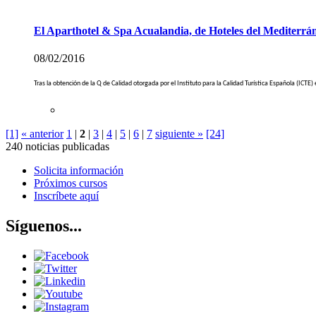
El Aparthotel & Spa Acualandia, de Hoteles del Mediterráne
08/02/2016
Tras la obtención de la Q de Calidad otorgada por el Instituto para la Calidad Turística Española (IC
[1]
« anterior
1
|
2
|
3
|
4
|
5
|
6
|
7
siguiente »
[24]
240 noticias publicadas
Solicita información
Próximos cursos
Inscríbete aquí
Síguenos...